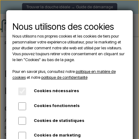
Trouver la douche idéale → Guide de démarrage
Nous utilisons des cookies
Nous utilisons nos propres cookies et les cookies de tiers pour
personnaliser votre expérience utilisateur, pour le marketing et
Page d'accueil
Marques
Sined
pour étudier comment notre site web est utilisé par les visiteurs.
Vous pouvez toujours retirer votre consentement en cliquant sur
le lien "Cookies" au bas de la page.
Douches d'extérieur SINED -
Pour en savoir plus, consultez notre
politique en matière de
cookies
et notre
politique de confidentialité
L'artisanat italien pour votre oasis
Cookies nécessaires
d'extérieur
Cookies fonctionnels
Avec une forte présence en Italie et en Espagne,
SINED
a
Cookies de statistiques
acquis une réputation d'excellence dans la fabrication de
douches extérieures de haute qualité, ce qui en fait un choix
Cookies de marketing