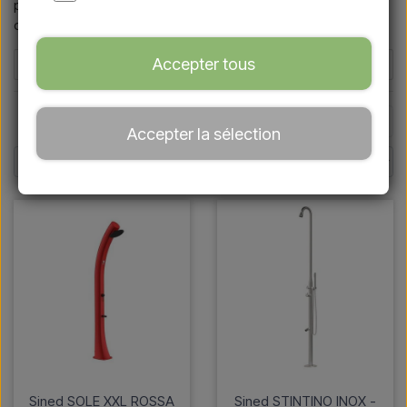
privilégié pour les environnements résidentiels et
commerciaux.
Accepter tous
Filtres
☰
Page 2 / 2
Page précédente
Page suivante
Accepter la sélection
Sined SOLE XXL ROSSA
Sined STINTINO INOX -