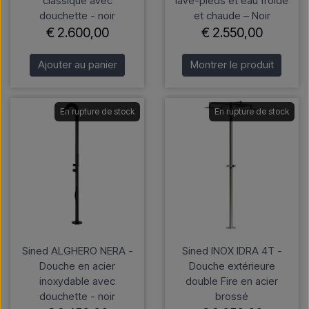
classique avec
lave-pieds et eau froide
douchette - noir
et chaude – Noir
€ 2.600,00
€ 2.550,00
Ajouter au panier
Montrer le produit
En rupture de stock
En rupture de stock
Sined ALGHERO NERA -
Sined INOX IDRA 4T -
Douche en acier
Douche extérieure
inoxydable avec
double Fire en acier
douchette - noir
brossé