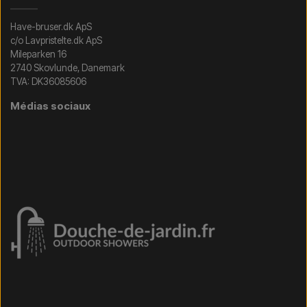
Have-bruser.dk ApS
c/o Lavpristelte.dk ApS
Mileparken 16
2740 Skovlunde, Danemark
TVA: DK36085606
Médias sociaux