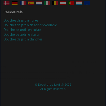
Raccourcis :
Douches de jardin noires
Douches de jardin en acier inoxydable
Douche de jardin en cuivre
Douche de jardin en laiton
Douches de jardin blanches
/* =============================== Mobil-filtre-kode -
start =============================== */
/*
=============================== Mobil-filtre-kode - slut
=============================== */
© Douche-de-jardin.fr 2026
All Rights Reserved.