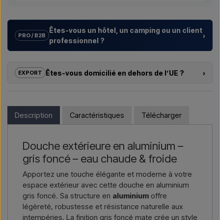
Êtes-vous un hôtel, un camping ou un client
›
PRO / B2B
professionnel ?
Nous aidons les hôtels, campings, centres de vacances et
promoteurs immobiliers avec des
solutions sur mesure
Êtes-vous domicilié en dehors de l’UE ?
›
EXPORT
pour douches extérieures – du choix du modèle à la bonne
installation.
Si vous souhaitez acheter l’un des produits sur cette boutique
et que vous résidez en dehors de l’UE, vous ne pouvez pas
Vous souhaitez un
devis pour un projet ou une livraison
commander directement sur le webshop. En revanche, vous
Description
Caractéristiques
Télécharger
plus importante
, contactez-nous – réponse rapide.
pouvez nous contacter et recevoir un prix avec la livraison et,
le cas échéant, des documents douaniers.
Nous écrire →
Nous appeler →
Douche extérieure en aluminium –
Il vous suffit d’indiquer l’article qui vous intéresse (référence ou
gris foncé – eau chaude & froide
lien vers l’article) ainsi que les adresses de facturation et de
livraison, et vous recevrez une offre.
Apportez une touche élégante et moderne à votre
espace extérieur avec cette douche en aluminium
Nous écrire →
Nous appeler →
gris foncé. Sa structure en
aluminium
offre
légèreté, robustesse et résistance naturelle aux
intempéries. La finition gris foncé mate crée un style