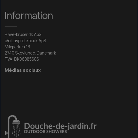
Information
Have-bruser.dk ApS
c/o Lavpristelte.dk ApS
Mileparken 16
2740 Skovlunde, Danemark
TVA: DK36085606
Médias sociaux