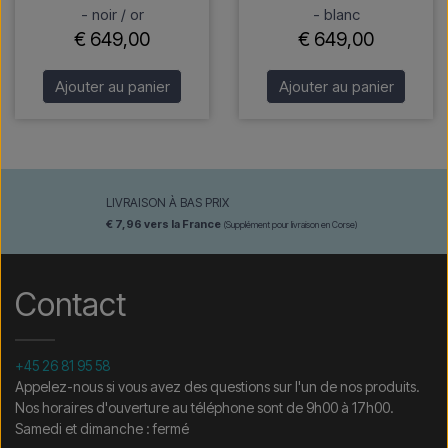
- noir / or
- blanc
€ 649,00
€ 649,00
Ajouter au panier
Ajouter au panier
LIVRAISON À BAS PRIX
€ 7,96 vers la France
(Supplément pour livraison en Corse)
Contact
+45 26 81 95 58
Appelez-nous si vous avez des questions sur l'un de nos produits.
Nos horaires d'ouverture au téléphone sont de 9h00 à 17h00.
Samedi et dimanche : fermé