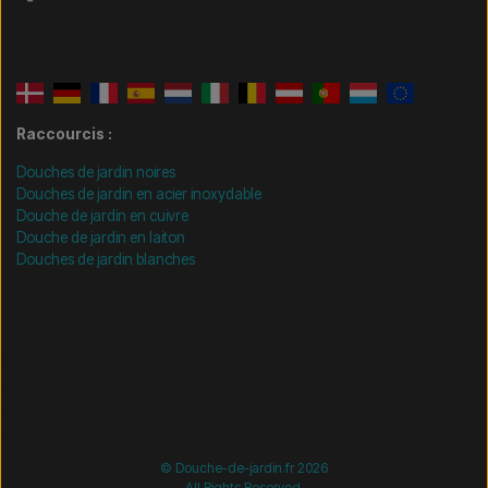
Raccourcis :
Douches de jardin noires
Douches de jardin en acier inoxydable
Douche de jardin en cuivre
Douche de jardin en laiton
Douches de jardin blanches
/* =============================== Mobil-filtre-kode -
start =============================== */
/*
=============================== Mobil-filtre-kode - slut
=============================== */
© Douche-de-jardin.fr 2026
All Rights Reserved.