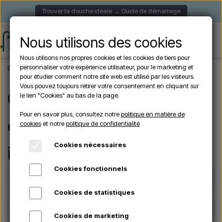
Trouver la douche idéale → Guide de démarrage
Nous utilisons des cookies
Nous utilisons nos propres cookies et les cookies de tiers pour
personnaliser votre expérience utilisateur, pour le marketing et
Page d'accueil
Marques
CRISTINA
pour étudier comment notre site web est utilisé par les visiteurs.
Vous pouvez toujours retirer votre consentement en cliquant sur
Cristina – douches
le lien "Cookies" au bas de la page.
Pour en savoir plus, consultez notre
politique en matière de
extérieures au design
cookies
et notre
politique de confidentialité
Cookies nécessaires
italien haut de gamme
Cookies fonctionnels
Filters
☰
Cookies de statistiques
Cookies de marketing