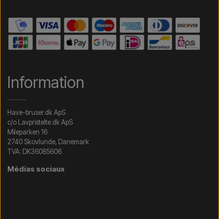
Information
Have-bruser.dk ApS
c/o Lavpristelte.dk ApS
Mileparken 16
2740 Skovlunde, Danemark
TVA: DK36085606
Médias sociaux