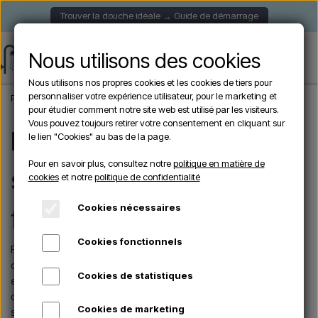
Trouver la douche idéale → Guide de démarrage
Nous utilisons des cookies
Nous utilisons nos propres cookies et les cookies de tiers pour
personnaliser votre expérience utilisateur, pour le marketing et
Page d'accueil
Marques
Formidra
pour étudier comment notre site web est utilisé par les visiteurs.
Vous pouvez toujours retirer votre consentement en cliquant sur
Formidra – douches
le lien "Cookies" au bas de la page.
Pour en savoir plus, consultez notre
politique en matière de
solaires extérieures
cookies
et notre
politique de confidentialité
Cookies nécessaires
fabriquées en France
Cookies fonctionnels
Formidra est l’un des fabricants les plus reconnus en Europe
dans le domaine des douches extérieures solaires. Conçues
Cookies de statistiques
en France, les gammes Jolly, Cobra, Spring et Dada allient
design moderne, chauffe-eau solaire intégré et une grande
Cookies de marketing
simplicité d’utilisation, idéales pour les terrasses, piscines et