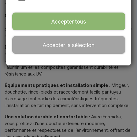
résidences de vacances.
Chauffage solaire économique :
Chaque douche utilise
Accepter tous
l’énergie du soleil pour chauffer l’eau stockée dans sa
colonne, offrant une solution écologique et économique sans
alimentation électrique.
Accepter la sélection
Design coloré et contemporain :
Formidra se distingue
par des lignes élégantes, des formes courbes et une large
palette de couleurs. Les matériaux tels que le HDPE,
l’aluminium et les composites garantissent durabilité et
résistance aux UV.
Équipements pratiques et installation simple :
Mitigeur,
douchette, rince-pieds et raccordement facile par tuyau
d’arrosage font partie des caractéristiques fréquentes.
L’installation se fait rapidement, sans intervention complexe.
Une solution durable et confortable :
Avec Formidra,
vous profitez d’une douche extérieure moderne,
performante et respectueuse de l’environnement, offrant de
l’eau chaude naturellement.