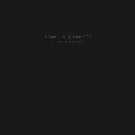
/* =============================== Mobil-filtre-kode -
start =============================== */
/*
=============================== Mobil-filtre-kode - slut
=============================== */
© Douche-de-jardin.fr 2026
All Rights Reserved.