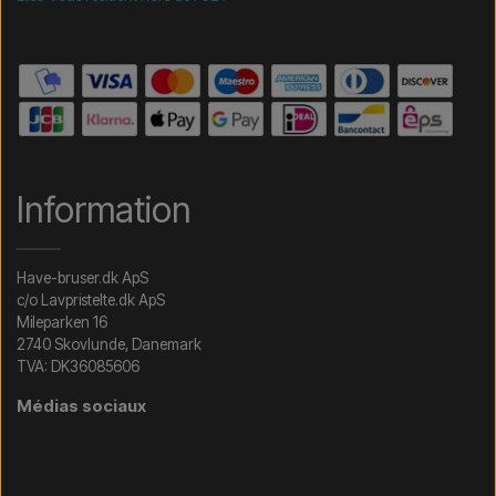
Information
Have-bruser.dk ApS
c/o Lavpristelte.dk ApS
Mileparken 16
2740 Skovlunde, Danemark
TVA: DK36085606
Médias sociaux