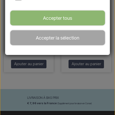
Accepter tous
Douche extérieure avec
Douche extérieure avec
Accepter la sélection
douchette en acier
douchette en acier
inoxydable/noir
inoxydable
€ 174,95
€ 169,96
Ajouter au panier
Ajouter au panier
LIVRAISON À BAS PRIX
€ 7,96 vers la France
(Supplément pour livraison en Corse)