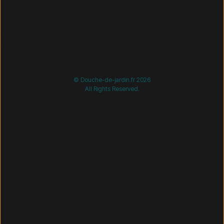
/* =============================== Mobil-filtre-kode -
start =============================== */
/*
=============================== Mobil-filtre-kode - slut
=============================== */
© Douche-de-jardin.fr 2026
All Rights Reserved.