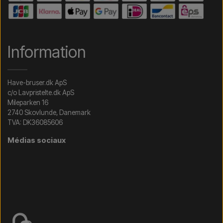
Information
Have-bruser.dk ApS
c/o Lavpristelte.dk ApS
Mileparken 16
2740 Skovlunde, Danemark
TVA: DK36085606
Médias sociaux