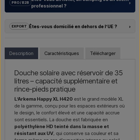
›
PRO / B2B
professionnel ?
Nous aidons les hôtels, campings, centres de vacances et
promoteurs immobiliers avec des
solutions sur mesure
Êtes-vous domicilié en dehors de l’UE ?
›
EXPORT
pour douches extérieures – du choix du modèle à la bonne
installation.
Si vous souhaitez acheter l’un des produits sur cette boutique
et que vous résidez en dehors de l’UE, vous ne pouvez pas
Vous souhaitez un
devis pour un projet ou une livraison
commander directement sur le webshop. En revanche, vous
Description
Caractéristiques
Télécharger
plus importante
, contactez-nous – réponse rapide.
pouvez nous contacter et recevoir un prix avec la livraison et,
le cas échéant, des documents douaniers.
Nous écrire →
Nous appeler →
Douche solaire avec réservoir de 35
Il vous suffit d’indiquer l’article qui vous intéresse (référence ou
litres – capacité supplémentaire et
lien vers l’article) ainsi que les adresses de facturation et de
livraison, et vous recevrez une offre.
rince-pieds pratique
L’Arkema Happy XL H420
est le grand modèle XL
Nous écrire →
Nous appeler →
de la gamme, conçu pour les espaces extérieurs où
le design, le confort élevé et une capacité accrue
sont essentiels. La douche est fabriquée en
polyéthylène HD teinté dans la masse et
résistant aux UV
, qui conserve sa couleur et sa