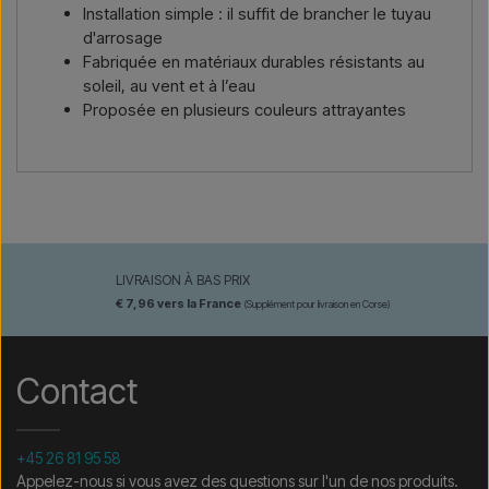
Installation simple : il suffit de brancher le tuyau
d'arrosage
Fabriquée en matériaux durables résistants au
soleil, au vent et à l’eau
Proposée en plusieurs couleurs attrayantes
LIVRAISON À BAS PRIX
€ 7,96 vers la France
(Supplément pour livraison en Corse)
Contact
+45 26 81 95 58
Appelez-nous si vous avez des questions sur l'un de nos produits.