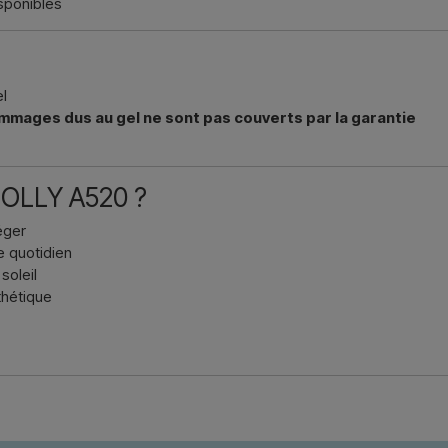
sponibles
l
mmages dus au gel ne sont pas couverts par la garantie
 JOLLY A520 ?
éger
e quotidien
soleil
thétique