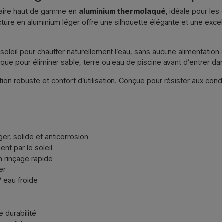
Nous écri
laire haut de gamme en
aluminium thermolaqué
, idéale pour le
ture en aluminium léger offre une silhouette élégante et une excell
du soleil pour chauffer naturellement l’eau, sans aucune alimentati
tique pour éliminer sable, terre ou eau de piscine avant d’entrer 
on robuste et confort d’utilisation. Conçue pour résister aux condi
r, solide et anticorrosion
ent par le soleil
n rinçage rapide
er
 eau froide
 durabilité