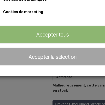
L’Arkema JOLLY A520 est une dou
Cookies de marketing
équipée d’un réservoir de 23 litre
terrasses, maisons de vacances 
Sa finition résistante aux UV et 
durabilité, tandis que le mitigeu
Accepter tous
Concessionnaire officiel de
Accepter la sélection
Couleur
Malheureusement, cette variant
en stock
Prévenez-moi quand l'article s