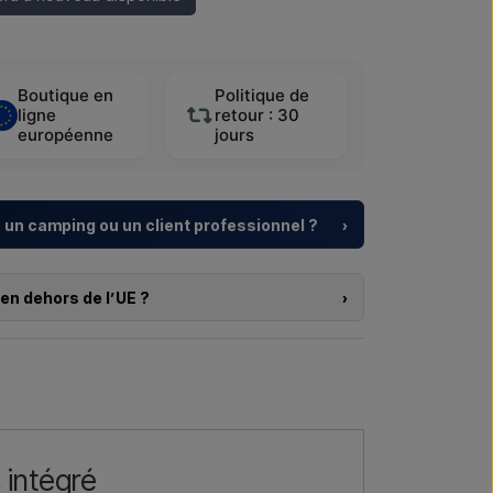
Boutique en
Politique de
ligne
retour : 30
européenne
jours
 un camping ou un client professionnel ?
›
, centres de vacances et promoteurs immobiliers
e
pour douches extérieures – du choix du modèle à
en dehors de l’UE ?
›
s produits sur cette boutique et que vous résidez en
 projet ou une livraison plus importante
,
pas commander directement sur le webshop. En
.
er et recevoir un prix avec la livraison et, le cas
rs.
re →
Nous appeler →
ui vous intéresse (référence ou lien vers l’article) ainsi
 de livraison, et vous recevrez une offre.
 intégré