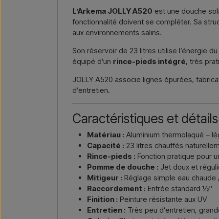
L’Arkema JOLLY A520
est une douche so
fonctionnalité doivent se compléter. Sa struc
aux environnements salins.
Son réservoir de 23 litres utilise l’énergie 
équipé d’un
rince-pieds intégré
, très pra
JOLLY A520 associe lignes épurées, fabricati
d’entretien.
Caractéristiques et détails
Matériau :
Aluminium thermolaqué – lége
Capacité :
23 litres chauffés naturellem
Rince-pieds :
Fonction pratique pour u
Pomme de douche :
Jet doux et réguli
Mitigeur :
Réglage simple eau chaude /
Raccordement :
Entrée standard ½″
Finition :
Peinture résistante aux UV
Entretien :
Très peu d’entretien, grande