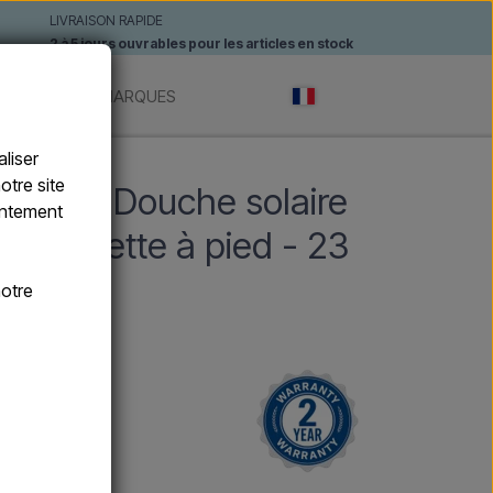
LIVRAISON RAPIDE
2 à 5 jours ouvrables pour les articles en stock
ANTES
MARQUES
liser
otre site
 A520 Douche solaire
sentement
 douchette à pied - 23
otre