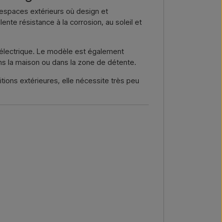
re →
Nous appeler →
s espaces extérieurs où design et
ente résistance à la corrosion, au soleil et
on électrique. Le modèle est également
dans la maison ou dans la zone de détente.
tions extérieures, elle nécessite très peu