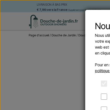
LIVRAISON À BAS PRIX
€ 7,96 vers la France
(Supplément pour livraison en Corse)
DOUCHE
Nou
Nous uti
Page d'accueil
Douche de Jardin
Douches Solaire
Arkem
votre ex
web est 
en cliqu
Pour en 
politique