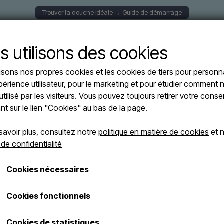
Trouver la douche idéale → Guide de démarrage
S MURALES
DOUCHES SOLAIRE
DOUCHES AUTOPORT
s utilisons des cookies
lisons nos propres cookies et les cookies de tiers pour personna
a - JOLLY A520 Douche solaire aluminium avec douchette à pied - 23 litres
périence utilisateur, pour le marketing et pour étudier comment n
Arkema - JOLLY
utilisé par les visiteurs. Vous pouvez toujours retirer votre con
En rupture de stock
aluminium avec
ant sur le lien "Cookies" au bas de la page.
litres
savoir plus, consultez notre
politique en matière de cookies
et n
 de confidentialité
Anthracite
Cookies nécessaires
€ 725,00
Les frais d'expédition sont ajoutés
Cookies fonctionnels
Numéro d'article: JOLLY A520-7016
Cookies de statistiques