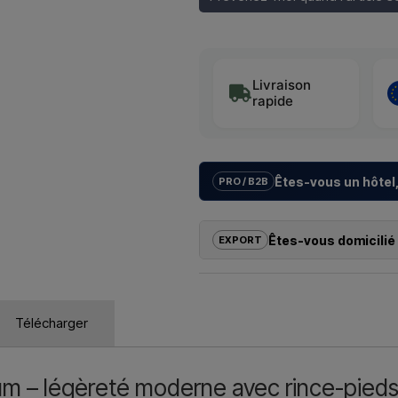
Livraison
rapide
Êtes-vous un hôtel,
PRO / B2B
Nous aidons les hôtels, campings
avec des
solutions sur mesur
Êtes-vous domicilié 
EXPORT
la bonne installation.
Si vous souhaitez acheter l’un de
Vous souhaitez un
devis pour un
dehors de l’UE, vous ne pouvez 
contactez-nous – réponse rapide
revanche, vous pouvez nous contact
Télécharger
échéant, des documents douanie
Nous écri
Il vous suffit d’indiquer l’article q
que les adresses de facturation et
um – légèreté moderne avec rince-pieds