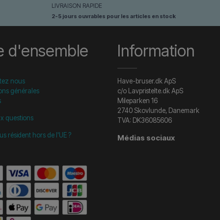
LIVRAISON RAPIDE
2-5 jours ouvrables pour les articles en stock
e d'ensemble
Information
tez nous
Have-bruser.dk ApS
ons générales
c/o Lavpristelte.dk ApS
s
Mileparken 16
2740 Skovlunde, Danemark
ux questions
TVA: DK36085606
us résident hors de l'UE ?
Médias sociaux