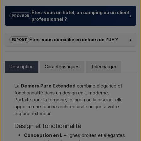
Êtes-vous un hôtel, un camping ou un client
›
PRO / B2B
professionnel ?
Nous aidons les hôtels, campings, centres de vacances et
promoteurs immobiliers avec des
solutions sur mesure
Êtes-vous domicilié en dehors de l’UE ?
›
EXPORT
pour douches extérieures – du choix du modèle à la bonne
installation.
Si vous souhaitez acheter l’un des produits sur cette boutique
et que vous résidez en dehors de l’UE, vous ne pouvez pas
Vous souhaitez un
devis pour un projet ou une livraison
commander directement sur le webshop. En revanche, vous
Description
Caractéristiques
Télécharger
plus importante
, contactez-nous – réponse rapide.
pouvez nous contacter et recevoir un prix avec la livraison et,
le cas échéant, des documents douaniers.
Nous écrire →
Nous appeler →
La
Demerx Pure Extended
combine élégance et
Il vous suffit d’indiquer l’article qui vous intéresse (référence ou
fonctionnalité dans un design en L moderne.
lien vers l’article) ainsi que les adresses de facturation et de
Parfaite pour la terrasse, le jardin ou la piscine, elle
livraison, et vous recevrez une offre.
apporte une touche architecturale unique à votre
espace extérieur.
Nous écrire →
Nous appeler →
Design et fonctionnalité
Conception en L
– lignes droites et élégantes