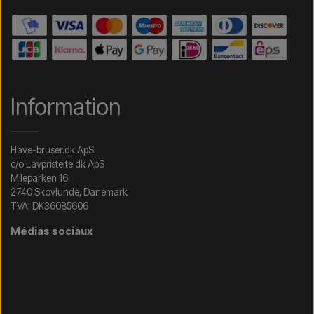
Information
Have-bruser.dk ApS
c/o Lavpristelte.dk ApS
Mileparken 16
2740 Skovlunde, Danemark
TVA: DK36085606
Médias sociaux