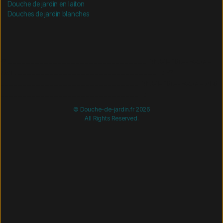
Douche de jardin en laiton
Douches de jardin blanches
/* =============================== Mobil-filtre-kode -
start =============================== */
/*
=============================== Mobil-filtre-kode - slut
=============================== */
© Douche-de-jardin.fr 2026
All Rights Reserved.