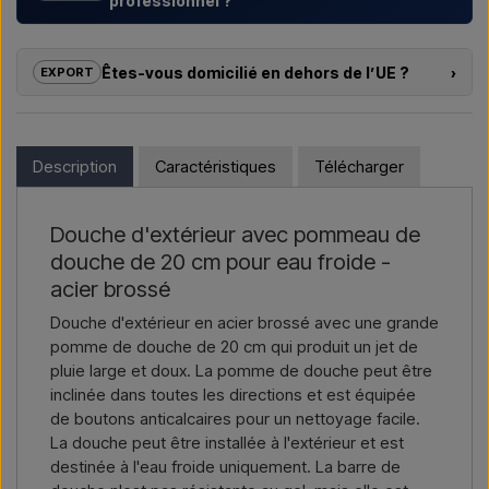
professionnel ?
Nous aidons les hôtels, campings, centres de vacances et
promoteurs immobiliers avec des
solutions sur mesure
Êtes-vous domicilié en dehors de l’UE ?
›
EXPORT
pour douches extérieures – du choix du modèle à la bonne
installation.
Si vous souhaitez acheter l’un des produits sur cette boutique
et que vous résidez en dehors de l’UE, vous ne pouvez pas
Vous souhaitez un
devis pour un projet ou une livraison
commander directement sur le webshop. En revanche, vous
Description
Caractéristiques
Télécharger
plus importante
, contactez-nous – réponse rapide.
pouvez nous contacter et recevoir un prix avec la livraison et,
le cas échéant, des documents douaniers.
Nous écrire →
Nous appeler →
Douche d'extérieur avec pommeau de
Il vous suffit d’indiquer l’article qui vous intéresse (référence ou
douche de 20 cm pour eau froide -
lien vers l’article) ainsi que les adresses de facturation et de
livraison, et vous recevrez une offre.
acier brossé
Douche d'extérieur en acier brossé avec une grande
Nous écrire →
Nous appeler →
pomme de douche de 20 cm qui produit un jet de
pluie large et doux. La pomme de douche peut être
inclinée dans toutes les directions et est équipée
de boutons anticalcaires pour un nettoyage facile.
La douche peut être installée à l'extérieur et est
destinée à l'eau froide uniquement. La barre de