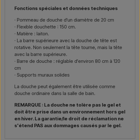
Nous écrire →
Nous appeler →
Fonctions spéciales et données techniques
Il vous suffit d’indiquer l’article qui vous intéresse (référence ou
lien vers l’article) ainsi que les adresses de facturation et de
· Pommeau de douche d'un diamètre de 20 cm
livraison, et vous recevrez une offre.
· Flexible douchette : 150 cm.
· Matière : laiton.
Nous écrire →
Nous appeler →
· La barre supérieure avec la douche de tête est
rotative. Non seulement la tête tourne, mais la tête
avec la barre supérieure.
· Barre de douche : réglable d'environ 80 cm à 120
cm
· Supports muraux solides
La douche peut également être utilisée comme
douche ordinaire dans la salle de bain.
REMARQUE : La douche ne tolère pas le gel et
doit être prise dans un environnement hors gel
en hiver. La garantie/le droit de réclamation ne
s'étend PAS aux dommages causés par le gel.