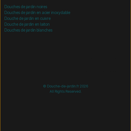
Douches de jardin noires
Douches de jardin en acier inoxydable
Douche de jardin en cuivre
Douche de jardin en laiton
Douches de jardin blanches
/* =============================== Mobil-filtre-kode -
start =============================== */
/*
=============================== Mobil-filtre-kode - slut
=============================== */
© Douche-de-jardin.fr 2026
All Rights Reserved.