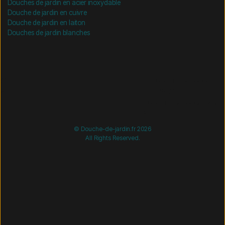
Douches de jardin en acier inoxydable
Douche de jardin en cuivre
Douche de jardin en laiton
Douches de jardin blanches
/* =============================== Mobil-filtre-kode -
start =============================== */
/*
=============================== Mobil-filtre-kode - slut
=============================== */
© Douche-de-jardin.fr 2026
All Rights Reserved.