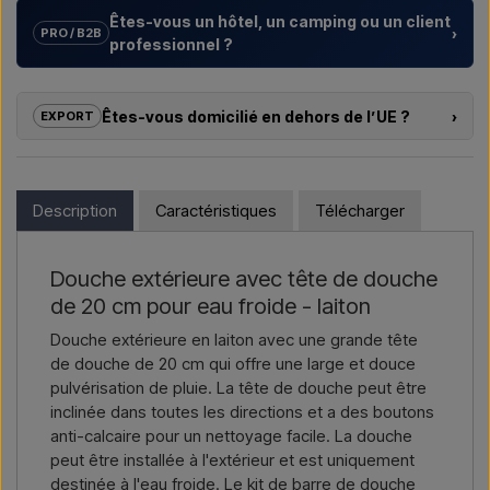
Êtes-vous un hôtel, un camping ou un client
›
PRO / B2B
professionnel ?
Nous aidons les hôtels, campings, centres de vacances et
promoteurs immobiliers avec des
solutions sur mesure
Êtes-vous domicilié en dehors de l’UE ?
›
EXPORT
pour douches extérieures – du choix du modèle à la bonne
installation.
Si vous souhaitez acheter l’un des produits sur cette boutique
et que vous résidez en dehors de l’UE, vous ne pouvez pas
Vous souhaitez un
devis pour un projet ou une livraison
commander directement sur le webshop. En revanche, vous
Description
Caractéristiques
Télécharger
plus importante
, contactez-nous – réponse rapide.
pouvez nous contacter et recevoir un prix avec la livraison et,
le cas échéant, des documents douaniers.
Nous écrire →
Nous appeler →
Douche extérieure avec tête de douche
Il vous suffit d’indiquer l’article qui vous intéresse (référence ou
de 20 cm pour eau froide - laiton
lien vers l’article) ainsi que les adresses de facturation et de
livraison, et vous recevrez une offre.
Douche extérieure en laiton avec une grande tête
de douche de 20 cm qui offre une large et douce
Nous écrire →
Nous appeler →
pulvérisation de pluie. La tête de douche peut être
inclinée dans toutes les directions et a des boutons
anti-calcaire pour un nettoyage facile. La douche
peut être installée à l'extérieur et est uniquement
destinée à l'eau froide. Le kit de barre de douche