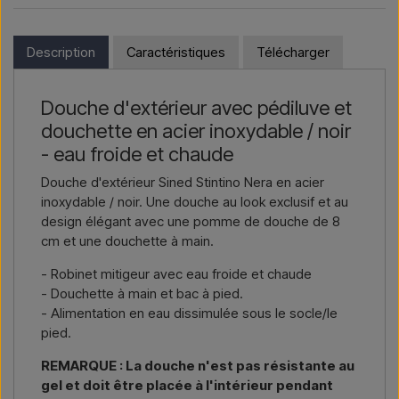
installation.
Si vous souhaitez acheter l’un des produits sur cette boutique
et que vous résidez en dehors de l’UE, vous ne pouvez pas
Vous souhaitez un
devis pour un projet ou une livraison
commander directement sur le webshop. En revanche, vous
Description
Caractéristiques
Télécharger
plus importante
, contactez-nous – réponse rapide.
pouvez nous contacter et recevoir un prix avec la livraison et,
le cas échéant, des documents douaniers.
Nous écrire →
Nous appeler →
Douche d'extérieur avec pédiluve et
Il vous suffit d’indiquer l’article qui vous intéresse (référence ou
douchette en acier inoxydable / noir
lien vers l’article) ainsi que les adresses de facturation et de
livraison, et vous recevrez une offre.
- eau froide et chaude
Douche d'extérieur Sined Stintino Nera en acier
Nous écrire →
Nous appeler →
inoxydable / noir. Une douche au look exclusif et au
design élégant avec une pomme de douche de 8
cm et une douchette à main.
- Robinet mitigeur avec eau froide et chaude
- Douchette à main et bac à pied.
- Alimentation en eau dissimulée sous le socle/le
pied.
REMARQUE : La douche n'est pas résistante au
gel et doit être placée à l'intérieur pendant