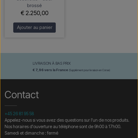
brossé
€ 2.250,00
Ajouter au panier
LIVRAISON À BAS PRIX
€ 7,96 vers la France
(Supplément pour livraison en Corse)
Contact
+45 26 81 95 58
Appelez-nous si vous avez des questions sur l'un de nos produits.
Nos horaires d'ouverture au téléphone sont de 9h00 à 17h00.
Samedi et dimanche : fermé