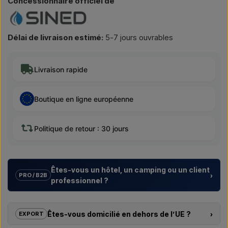
Concessionnaire officiel de
Délai de livraison estimé:
5-7 jours ouvrables
Livraison rapide
Boutique en ligne européenne
Politique de retour : 30 jours
Êtes-vous un hôtel, un camping ou un client
›
PRO / B2B
professionnel ?
Nous aidons les hôtels, campings, centres de vacances et
promoteurs immobiliers avec des
solutions sur mesure
Êtes-vous domicilié en dehors de l’UE ?
›
EXPORT
pour douches extérieures – du choix du modèle à la bonne