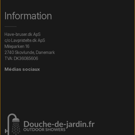
Information
Have-bruser.dk ApS
c/o Lavpristelte.dk ApS
Mileparken 16
2740 Skovlunde, Danemark
TVA: DK36085606
Médias sociaux