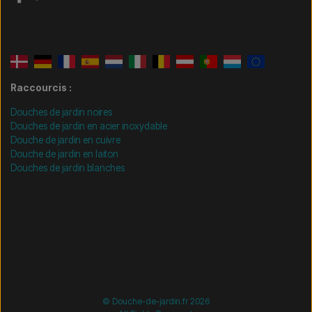
Raccourcis :
Douches de jardin noires
Douches de jardin en acier inoxydable
Douche de jardin en cuivre
Douche de jardin en laiton
Douches de jardin blanches
/* =============================== Mobil-filtre-kode -
start =============================== */
/*
=============================== Mobil-filtre-kode - slut
=============================== */
© Douche-de-jardin.fr 2026