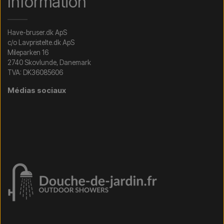
Information
Have-bruser.dk ApS
c/o Lavpristelte.dk ApS
Mileparken 16
2740 Skovlunde, Danemark
TVA: DK36085606
Médias sociaux