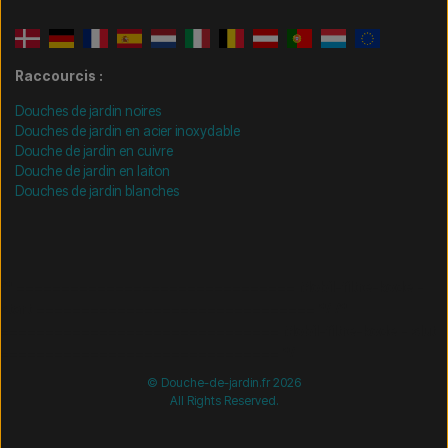
Raccourcis :
Douches de jardin noires
Douches de jardin en acier inoxydable
Douche de jardin en cuivre
Douche de jardin en laiton
Douches de jardin blanches
/* =============================== Mobil-filtre-kode -
start =============================== */
/*
=============================== Mobil-filtre-kode - slut
=============================== */
© Douche-de-jardin.fr 2026
All Rights Reserved.