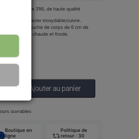
 acier inoxydable 316L de haute qualité
a Oro Rosa en acier inoxydable/cuivre.
hette à main, douche de corps de 6 cm de
 arrivée d'eau chaude et froide.
ur la base
Ajouter au panier
jours ouvrables
Boutique en
Politique de
ligne
retour : 30