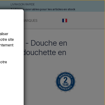
LIVRAISON RAPIDE
2 à 5 jours ouvrables pour les articles en stock
ANTES
MARQUES
liser
otre site
O ROSA - Douche en
sentement
e avec douchette en
otre