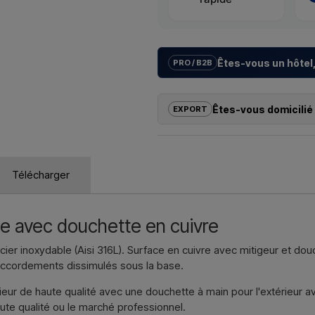
Êtes-vous un hôtel,
PRO / B2B
Nous aidons les hôtels, campings
avec des
solutions sur mesur
Êtes-vous domicilié 
EXPORT
la bonne installation.
Si vous souhaitez acheter l’un de
Vous souhaitez un
devis pour un
dehors de l’UE, vous ne pouvez 
contactez-nous – réponse rapide
revanche, vous pouvez nous contact
Télécharger
échéant, des documents douanie
Nous écri
Il vous suffit d’indiquer l’article q
que les adresses de facturation et
e avec douchette en cuivre
Nous écri
cier inoxydable (Aisi 316L). Surface en cuivre avec mitigeur et 
Raccordements dissimulés sous la base.
eur de haute qualité avec une douchette à main pour l'extérieur a
ute qualité ou le marché professionnel.