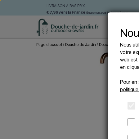
LIVRAISON À BAS PRIX
€ 7,96 vers la France
(Supplément pour livraison en Corse)
DOUCHE
Nou
Nous uti
Page d'accueil
Douche de Jardin
Douches autoportante
votre ex
web est 
en cliqu
Pour en 
politique