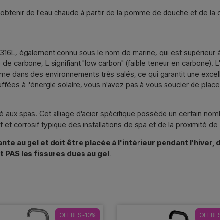
d'obtenir de l'eau chaude à partir de la pomme de douche et de la
isi 316L, également connu sous le nom de marine, qui est supérieur à 
é de carbone, L signifiant "low carbon" (faible teneur en carbone). 
ême dans des environnements très salés, ce qui garantit une excell
ées à l'énergie solaire, vous n'avez pas à vous soucier de placer 
té aux spas. Cet alliage d'acier spécifique possède un certain nom
f et corrosif typique des installations de spa et de la proximité de 
 au gel et doit être placée à l'intérieur pendant l'hiver, da
t PAS les fissures dues au gel.
OFFRES -10%
OFFRES