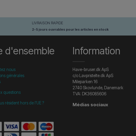
LIVRAISON RAPIDE
2-5 jours ouvrables pour les articles en stock
e d'ensemble
Information
tez nous
Have-bruser.dk ApS
ons générales
c/o Lavpristelte.dk ApS
s
Mileparken 16
2740 Skovlunde, Danemark
ux questions
TVA: DK36085606
us résident hors de l'UE ?
Médias sociaux