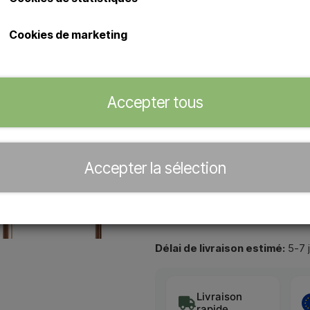
Excellente douche d'extérieur en
Cookies de marketing
Douche d'extérieur Sined Chi
Douche avec mitigeur, douc
diamètre et accessoires avec
Raccordements dissimulés s
Accepter tous
Concessionnaire officiel de
Accepter la sélection
−
+
Délai de livraison estimé:
5-7 
Livraison
rapide