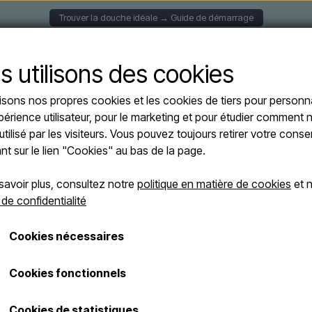
Trouver la douche idéale → Guide de démarrage
S MURALES
DOUCHES SOLAIRE
DOUCHES AUTOPORT
s utilisons des cookies
lisons nos propres cookies et les cookies de tiers pour personna
s
Sined CHIA ORO ROSA - Douche en acier inoxydable avec douchette en cuivre
périence utilisateur, pour le marketing et pour étudier comment n
Sined CHIA OR
utilisé par les visiteurs. Vous pouvez toujours retirer votre con
OFFRES -10%
acier inoxydabl
ant sur le lien "Cookies" au bas de la page.
cuivre
savoir plus, consultez notre
politique en matière de cookies
et n
 de confidentialité
€ 2.800,00
Cookies nécessaires
€ 2.520,00
Les frais d'expédition sont ajoutés
Cookies fonctionnels
Numéro d'article: DOCCIA-CHIA-ORO-ROSA
Cookies de statistiques