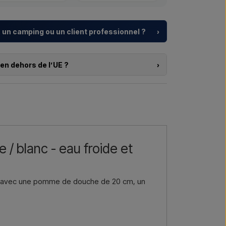
 un camping ou un client professionnel ?
›
, centres de vacances et promoteurs immobiliers
e
pour douches extérieures – du choix du modèle à
en dehors de l’UE ?
›
s produits sur cette boutique et que vous résidez en
 projet ou une livraison plus importante
,
pas commander directement sur le webshop. En
.
er et recevoir un prix avec la livraison et, le cas
rs.
re →
Nous appeler →
ui vous intéresse (référence ou lien vers l’article) ainsi
 de livraison, et vous recevrez une offre.
 / blanc - eau froide et
re →
Nous appeler →
ant avec une pomme de douche de 20 cm, un