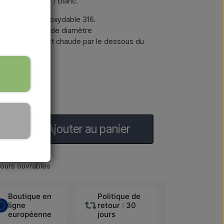
ier inoxydable / blanc.
a D en acier inoxydable 316.
che de 20 cm de diamètre
 en eau froide et chaude par le dessous du
Ajouter au panier
jours ouvrables
Boutique en
Politique de
ligne
retour : 30
européenne
jours