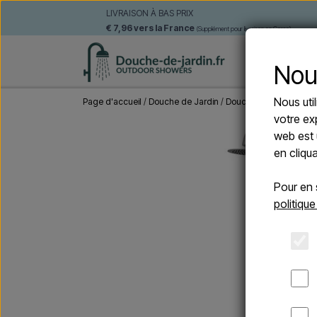
LIVRAISON À BAS PRIX
€ 7,96 vers la France
(Supplément pour livraison en Corse)
DOUCHE
Nou
Nous uti
Page d'accueil
Douche de Jardin
Douches autoportante
votre ex
web est 
en cliqu
Pour en 
politique