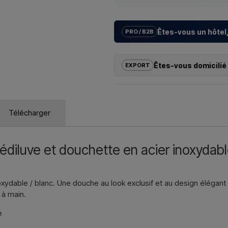
Êtes-vous un hôtel,
PRO / B2B
Nous aidons les hôtels, campings
avec des
solutions sur mesur
Êtes-vous domicilié 
EXPORT
la bonne installation.
Si vous souhaitez acheter l’un de
Vous souhaitez un
devis pour un
dehors de l’UE, vous ne pouvez 
contactez-nous – réponse rapide
revanche, vous pouvez nous contact
Télécharger
échéant, des documents douanie
Nous écri
Il vous suffit d’indiquer l’article q
que les adresses de facturation et
diluve et douchette en acier inoxydable
Nous écri
noxydable / blanc. Une douche au look exclusif et au design élég
 à main.
e