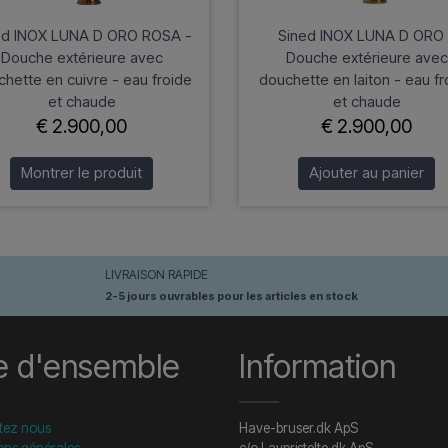
ed INOX LUNA D ORO ROSA -
Sined INOX LUNA D ORO 
Douche extérieure avec
Douche extérieure avec
hette en cuivre - eau froide
douchette en laiton - eau fr
et chaude
et chaude
€ 2.900,00
€ 2.900,00
Montrer le produit
Ajouter au panier
LIVRAISON RAPIDE
2-5 jours ouvrables pour les articles en stock
e d'ensemble
Information
tez nous
Have-bruser.dk ApS
ons générales
c/o Lavpristelte.dk ApS