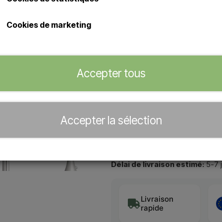
Douche d'extérieur élégante en ac
Douche d'extérieur Sined Lun
Cookies de marketing
Douche avec pomme de dou
Préparée pour l'alimentation
pied/de la base.
Accepter tous
Concessionnaire officiel de
Accepter la sélection
−
+
Délai de livraison estimé:
5-7 
Livraison
rapide