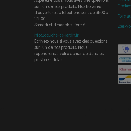
Appelez-nous si vous avez des questions
Cookie
sur l'un de nos produits. Nos horaires
d'ouverture au téléphone sont de 9h00 à
Foire a
17h00.
Samedi et dimanche : fermé
Êtes-vo
info@douche-de-jardin.fr
Écrivez-nous si vous avez des questions
sur l'un de nos produits. Nous
répondrons à votre demande dans les
plus brefs délais.
/* =============================== Mobil-filtre-kode - 
=============================== */