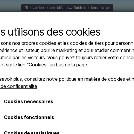
Trouver la douche idéale → Guide de démarrage
S MURALES
DOUCHES SOLAIRE
DOUCHES AUTOPORT
s utilisons des cookies
lisons nos propres cookies et les cookies de tiers pour personna
s
Sined INOX LUNA D BIANCA - Douche extérieure avec douchette en blanc - eau
périence utilisateur, pour le marketing et pour étudier comment n
Sined INOX LU
utilisé par les visiteurs. Vous pouvez toujours retirer votre con
extérieure avec
ant sur le lien "Cookies" au bas de la page.
eau froide et c
savoir plus, consultez notre
politique en matière de cookies
et n
 de confidentialité
€ 2.900,00
Cookies nécessaires
Les frais d'expédition sont ajoutés
Numéro d'article: DOCCIA-INOX-LUNA-D-B
Cookies fonctionnels
Cookies de statistiques