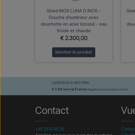
Sined INOX LUNA D INOX -
Sin
Douche d'extérieur avec
douchette en acier brossé - eau
douc
froide et chaude
€ 2.300,00
Montrer le produit
LIVRAISON À BAS PRIX
€ 7,96 vers la France
(Supplément pour livraison en Corse)
Contact
Vu
+45 26 81 95 58
Contac
Conditi