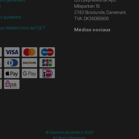
s
Mileparken 16
2740 Skovlunde, Danemark
ux questions
TVA: DK36085606
us résident hors de l'UE ?
Médias sociaux
start =============================== */
/* ==============
© Douche-de-jardin.fr 2026
All Rights Reserved.