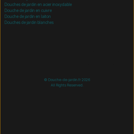
Douches de jardin en acier inoxydable
Douche de jardin en cuivre
Douche de jardin en laiton
Douches de jardin blanches
/* =============================== Mobil-filtre-kode -
start =============================== */
/*
=============================== Mobil-filtre-kode - slut
=============================== */
© Douche-de-jardin.fr 2026
All Rights Reserved.