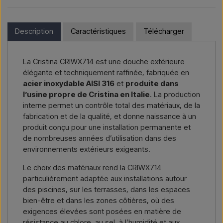
installation.
Si vous souhaitez acheter l’un des produits sur cette boutique
et que vous résidez en dehors de l’UE, vous ne pouvez pas
Vous souhaitez un
devis pour un projet ou une livraison
commander directement sur le webshop. En revanche, vous
Description
Caractéristiques
Télécharger
plus importante
, contactez-nous – réponse rapide.
pouvez nous contacter et recevoir un prix avec la livraison et,
le cas échéant, des documents douaniers.
Nous écrire →
Nous appeler →
La Cristina CRIWX714 est une douche extérieure
Il vous suffit d’indiquer l’article qui vous intéresse (référence ou
élégante et techniquement raffinée, fabriquée en
lien vers l’article) ainsi que les adresses de facturation et de
acier inoxydable AISI 316
et
produite dans
livraison, et vous recevrez une offre.
l’usine propre de Cristina en Italie
. La production
interne permet un contrôle total des matériaux, de la
Nous écrire →
Nous appeler →
fabrication et de la qualité, et donne naissance à un
produit conçu pour une installation permanente et
de nombreuses années d’utilisation dans des
environnements extérieurs exigeants.
Le choix des matériaux rend la CRIWX714
particulièrement adaptée aux installations autour
des piscines, sur les terrasses, dans les espaces
bien-être et dans les zones côtières, où des
exigences élevées sont posées en matière de
résistance au chlore, au sel, à l’humidité et aux